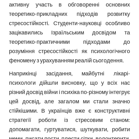
активну участь в обговоренні основних
теоретико-прикладних підходів розвитку
стресостійкості. Студенти-науковці особливо
зацікавились Ізраїльським досвідом та
теоретико-практичними підходами до
розуміння стресостійкості як психологічного
феномену з урахуванням реалій сьогодення.
Наприкінці засідання, майбутні лікарі-
психологи дійшли висновку, що у всіх нас
різний досвід війни і психіка по-різному інтегрує
цей досвід, але загалом ми стали значно
стійкішими. В українців вже є конструктивні
стратегії роботи із стресовим станом:
допомагати, гуртуватися, шуткувати, робити
меми, писати пости, плести сітки, волонтерити,