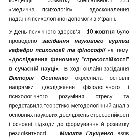
концепції розвитку спеціальності 225
«Медична психологія» і вдосконалення
надання психологічної допомоги в Україні.
У День психічного здоров’я –
10 жовтня
було
проведено
засідання наукового гуртка
кафедри психології та філософії
на тему
«Дослідження феномену "стресостійкості"
в сучасній науці»
. В ході онлайн-засідання
Вікторія Осипенко
окреслила основні
напрямки дослідження фізіологічного і
психологічного розуміння стресу та
представила теоретико-методологічний аналіз
основних наукових досліджень стресостійкості
і основні підходи до формування й розвитку
резилієнтності.
Микита Глущенко
взяв