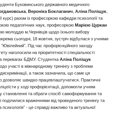
туденти Буковинського державного медичного
огдановська
,
Вероніка Боклаганич
,
Аліна Поліщук
,
ІІІ курс) разом із професоркою кафедри психології та
ркою педагогічних наук, професоркою
Марією Цуркан
кою молоддю м.Чернівців щодо їхнього вибору
окрема сьогодні, 18 жовтня, зустріч відбулася з учнями
 "Ювілейний". Під час профорієнційного заходу
ету наголосили на пріоритетності спеціальності
та перевагах БДМУ. Студентка
Аліна Поліщук
одо участі в міжнародному тренінгу з проблеми
 дискримінації, а також зазначила, що саме ця
 що дозволяє швидко працевлаштучатися. Практичні
 ліцеїсти у ході профорієнтації, допомогли учням
у становленні та обрати спосіб самоформування та
 поділилися враженнями від проведеного тренінгу та
 психологія" - це справді важливо та актуально!