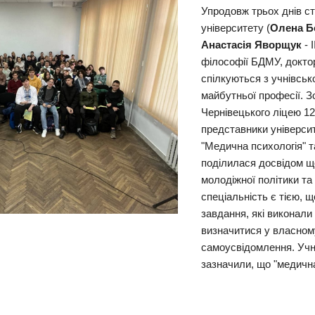
Упродовж трьох днів с
університету (
Олена Б
Анастасія Яворщук
- 
філософії БДМУ, докто
спілкуються з учнівсь
майбутньої професії. З
Чернівецького ліцею 12
представники університ
"Медична психологія" 
поділилася досвідом щ
молодіжної політики та
спеціальність є тією,
завдання, які виконали
визначитися у власном
самоусвідомлення. Учні
зазначили, що "медична