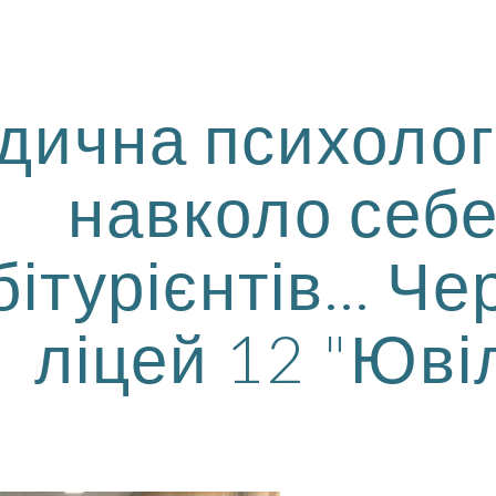
ip to main content
Skip to navigat
дична психологі
навколо себе
бітурієнтів... Ч
ліцей 12 "Юві