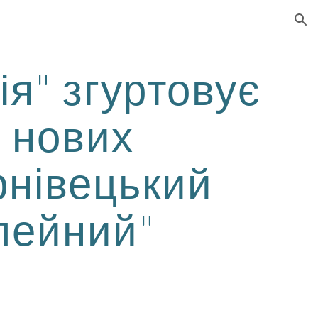
ion
я" згуртовує
 нових
ернівецький
лейний"