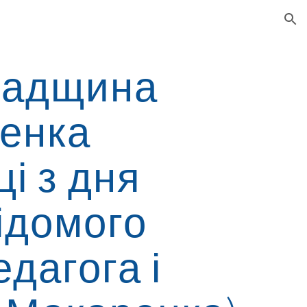
ion
падщина
ренка
ці з дня
ідомого
едагога і