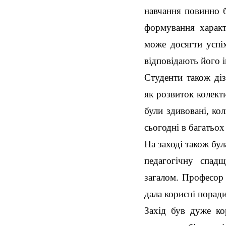
навчання повинно б
формування характ
може досягти успі
відповідають його 
Студенти також діз
як розвиток колект
були здивовані, ко
сьогодні в багатьох
На заході також бул
педагогічну спад
загалом. Професо
дала корисні поради
Захід був дуже ко