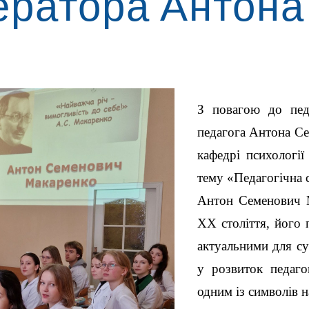
ератора Антон
З повагою до педа
педагога Антона Се
кафедрі психології
тему «Педагогічна 
Антон Семенович М
XX століття, його п
актуальними для су
у розвиток педаго
одним із символів н