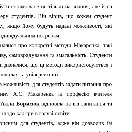
ути спрямоване не тільки на знання, але й на
еру студентів. Він вірив, що кожен студент
ху, якщо йому будуть надані можливості, які
індивідуальним потребам.
налися про конкретні методи Макаренка, такі
иву, самоврядування та змагальність. Студенти
ли дізналися, що ці методи використовуються і
 школах та університетах.
а можливість для студентів задати питання про
щину А.С. Макаренка та професію вчителя
р
Алла Борисюк
відповіла на всі запитання та
 щодо кар'єри в галузі освіти.
рисним для студентів, адже він дозволив їм