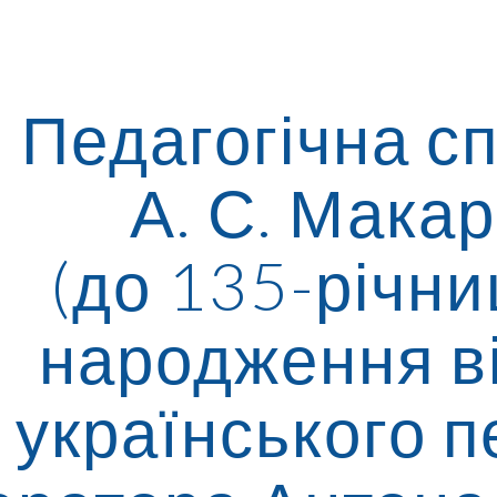
ip to main content
Skip to navigat
Педагогічна с
А. С. Мака
(до 135-річни
народження
в
українського п