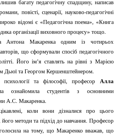
алишив багату педагогічну спадщину, написав
омани, повісті, сценарії, науково-педагогічні
широко відомі є «Педагогічна поема», «Книга
одика організації виховного процесу» тощо.
 Антона Макаренка одним із чотирьох
авторів, що сформували спосіб педагогічного
літті. Його ім’я ставлять на рівні з Марією
м Дьюї та Георгом Кершенштейнером.
и психології та філософії, професор
Алла
а ознайомила студентів з основними
ми А.С. Макаренка.
цікавлені, коли вони дізналися про цього
, його методи та підхід до навчання. Професор
голосила на тому, що Макаренко вважав, що