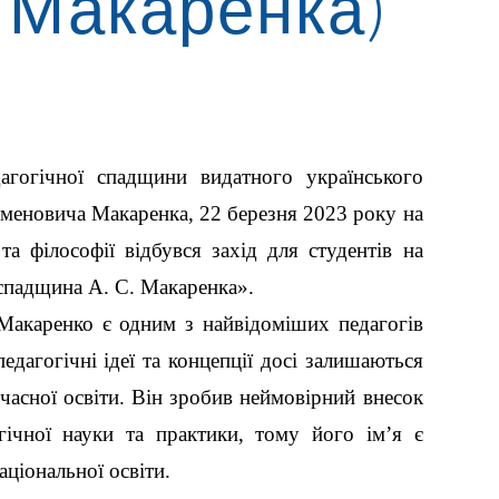
а Макаренка
)
гогічної спадщини видатного українського
меновича Макаренка, 22 березня 2023 року на
 та філософії відбувся захід для студентів на
спадщина А. С. Макаренка».
акаренко є одним з найвідоміших педагогів
едагогічні ідеї та концепції досі залишаються
часної освіти. Він зробив неймовірний внесок
гічної науки та практики, тому його ім’я є
аціональної освіти.