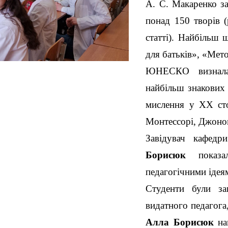
А. С. Макаренко з
понад 150 творів (р
статті). Найбільш 
для батьків», «Мет
ЮНЕСКО визнала
найбільш знакових 
мислення у XX сто
Монтессорі, Джоно
Завідувач кафедр
Борисюк
показал
педагогічними ідея
Студенти були за
видатного педагога
Алла Борисюк
на