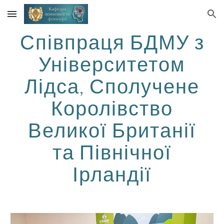
Skip to main content
Skip to navigation
Співпраця БДМУ з
Університетом
Лідса, Сполучене
Королівство
Великої Британії
та Північної
Ірландії