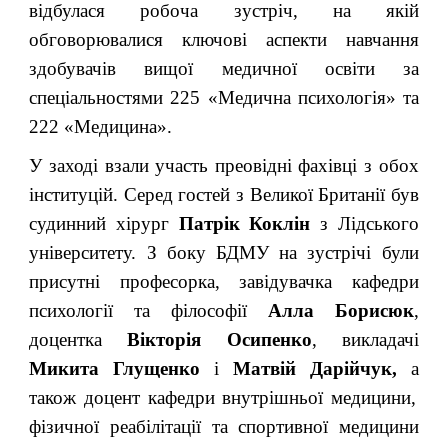
відбулася робоча зустріч, на якій
обговорювалися ключові аспекти навчання
здобувачів вищої медичної освіти за
спеціальностями 225 «Медична психологія» та
222 «Медицина».
У заході взали участь преовідні фахівці з обох
інституцій. Серед гостей з Великої Британії був
судинний хірург
Патрік Коклін
з Лідського
університету.
З боку БДМУ на зустрічі були
присутні професорка, завідувачка кафедри
психології та філософії
Алла Борисюк
,
доцентка
Вікторія Осипенко
, викладачі
Микита Глущенко
і
Матвій Дарійчук,
а
також доцент кафедри внутрішньої медицини,
фізичної реабілітації та спортивної медицини