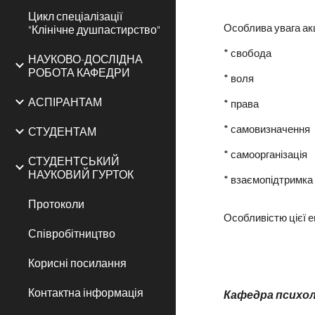
Цикл спеціалізації
Особлива увага ак
"Клінічне душпастирство"
* свобода
НАУКОВО-ДОСЛІДНА
РОБОТА КАФЕДРИ
* воля
АСПІРАНТАМ
* права
* самовизначення
СТУДЕНТАМ
* самоорганізація
СТУДЕНТСЬКИЙ
НАУКОВИЙ ГУРТОК
* взаємопідтримка
Протоколи
Особливістю цієї 
Співробітництво
Корисні посилання
Контактна інформація
Кафедра психоло