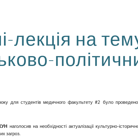
ip to main content
Skip to navigat
і-лекція на тем
ськово-політич
оку для студентів медичного факультету #2 було проведено м
КУН
наголосив на необхідності актуалізації культурно-історичн
их загроз.