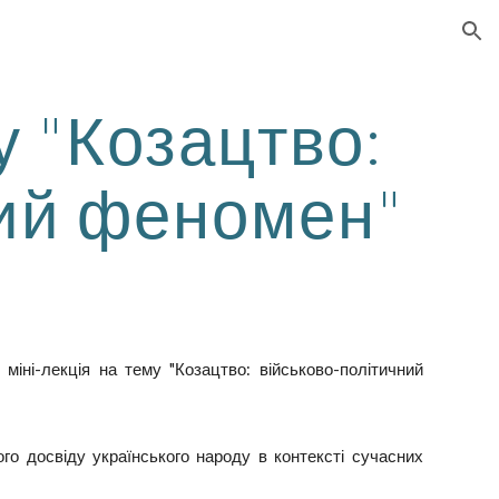
ion
у "Козацтво:
ний феномен"
іні-лекція на тему "Козацтво: військово-політичний
ого досвіду українського народу в контексті сучасних