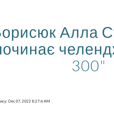
ip to main content
Skip to navigat
Борисюк Алла С
починає челенд
300"
пису: Dec 07, 2022 8:27:6 AM