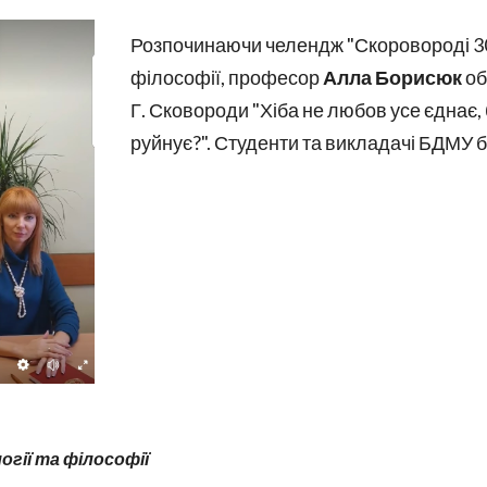
Розпочинаючи челендж "Скоровороді 30
філософії, професор
Алла Борисюк
об
Г. Сковороди "Хіба не любов усе єднає, 
руйнує?". Студенти та викладачі БДМУ б
гії та філософії