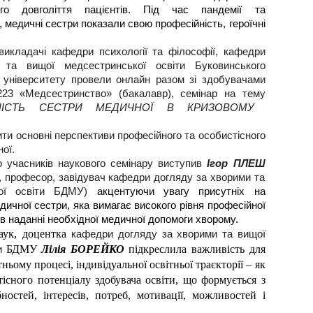
ого довголіття пацієнтів. Під час пандемії та
 медичні сестри показали свою професійність, героїчні
викладачі кафедри психології та філософії, кафедри
та вищої медсестринської освіти Буковинського
 університету провели онлайн разом зі здобувачами
 223 «Медсестринство» (бакалавр), семінар на тему
НІСТЬ СЕСТРИ МЕДИЧНОЇ В КРИЗОВОМУ
ити основні перспективи професійного та особистісного
ої.
 учасників наукового семінару виступив
Ігор ПЛЕШ
, професор, завідувач кафедри догляду за хворими та
кої освіти БДМУ)
акцентуючи увагу присутніх на
дичної сестри, яка вимагає високого рівня професійної
і в наданні необхідної медичної допомоги хворому.
аук, доцентка
кафедри догляду за хворими та вищої
ти
БДМУ
Лілія БОРЕЙКО
підкреслила важливість для
ньому процесі, індивідуальної освітньої траєкторії – як
тісного потенціалу здобувача освіти, що формується з
ностей, інтересів, потреб, мотивації, можливостей і