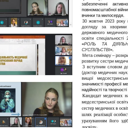
забезпеченні активн
повномасштабної війни,
вчинки та милосердя.
30 жовтня 2023 року 
догляду за хворими 
державного медичного
освіти спеціальності
«
РОЛЬ ТА ДІЯЛЬ
СУСПІЛЬСТВІ
».
Мета семінару – розкр
розвитку сестри медичн
З вступним словом до
(доктор медичних наук
вищої медсестринсь
значимості професії ме
надійності та творчост
Кандидат медичних н
медсестринської осві
сестер медичних в освіт
шлях реалізації особис
урахуванням його здіб
досвіду
.