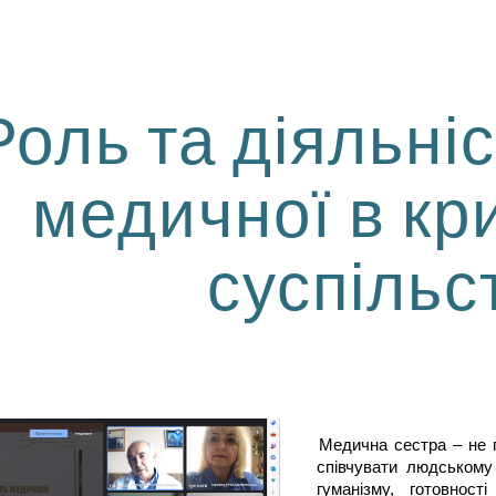
ip to main content
Skip to navigat
Роль та діяльні
медичної в кр
суспільс
Медична сестра – не п
співчувати людському
гуманізму, готовност