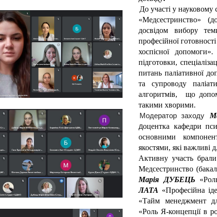
До участі у науковому 
«Медсестринство» (до
досвідом вибору тем
професійної готовності 
хоспісної допомоги».
підготовки, спеціаліза
питань паліативної до
та супроводу паліат
алгоритмів, що допом
такими хворими.
Модератор заходу
М
д
оцентка кафедри псих
основними компонент
якостями, які важливі д
Активну участь брали 
Медсестринство (бакал
Марія ДУБЕЦЬ
«Рол
ЛАТА
«Професійна ід
«Тайм менеджмент д
«Роль Я-концепції в р