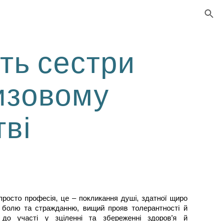
ion
сть сестри
изовому
тві
росто професія, це – покликання душі, здатної щиро
 болю та стражданню, вищий прояв толерантності й
і до участі у зціленні та збереженні здоров’я й