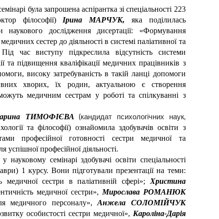
семінарі була запрошена аспірантка зі спеціальності 223
ктор філософії)
Ірина МАРЧУК,
яка поділилась
и наукового дослідження дисертації: «Формування
медичних сестер до діяльності в системі паліативної та
 Під час виступу підкреслила відсутність системи
ції та підвищення кваліфікації медичних працівників з
помоги, високу затребуваність в такій ланці допомоги
ивних хворих, їх родин, актуальною є створення
ожуть медичним сестрам у роботі та спілкуванні з
арина ТИМОФІЄВА
(кандидат психологічних наук,
ології та філософії) ознайомила здобувачів освіти з
ами професійної готовності сестри медичної та
ля успішної професійної діяльності.
у науковому семінарі здобувачі освіти спеціальності
аври) 1 курсу. Вони підготували презентації на теми:
ь медичної сестри в паліативній сфері»;
Христина
ентичність медичної сестри»,
Мирослава РОМАНЮК
ля медичного персоналу»,
Анжела СОЛОМІЙЧУК
озвитку особистості сестри медичної»,
Кароліна-Дарія