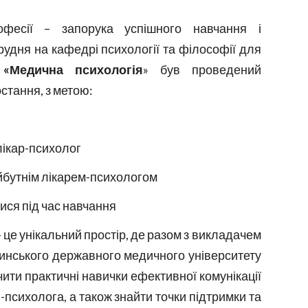
офесії – запорука успішного навчання і
рудня на кафедрі психології та філософії для
 «Медична психологія
» був проведений
стання, з метою:
лікар-психолог
йбутнім лікарем-психологом
ися під час навчання
 це унікальний простір, де разом з викладачем
винського державного медичного університету
чити практичні навички ефективної комунікації
я-психолога, а також знайти точки підтримки та