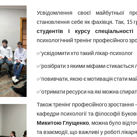
Усвідомлення своєї майбутньої пр
становлення себе як фахівця. Так, 15 г
студентів І курсу спеціальності
психологічний тренінг професійного зро
✅усвідомити хто такий лікар-психолог
✅розібрати з якими міфами стикається 
✅повивчати, якою є мотивація стати ма
✅отримати ресурси на які можна спират
Також тренінг професійного зростання –
кафедри психології та філософії Буко
Микитою Глущенко
, можна було відто
та взаємодії, що важливі у роботі лікар