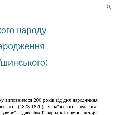
ion
кого народу
 народження
 Ушинського)
ку виповнилося 200 років від дня народження
кого (1823-1870), українського педагога,
аукової педагогіки й народної школи, автора