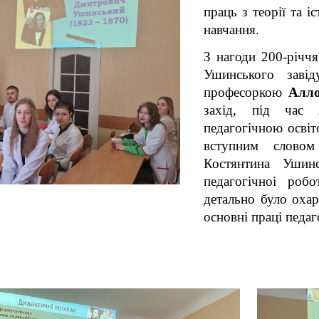
праць з теорії та і
навчання.
З нагоди 200-річч
Ушинського завід
професоркою
Алл
захід, під час 
педагогічною освіт
вступним словом
Костянтина Ушинс
педагогічноі роб
детально було оха
основні праці педаг