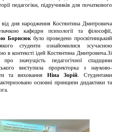
сторії педагогіки, підручників для початкового
я від дня народження Костянтина Дмитровича
увачкою кафедри психології та філософії,
ою Борисюк
було проведено просвітницький
якого студенти ознайомилися зсучасною
ою в контексті ідей Костянтина Дмитровича.Зі
 про значущість педагогічної спадщини
ького виступила проректорка з науково-
оти та виховання
Ніна Зорій
. Студентами
рактеризовано основні принципи дидактики та
ога.