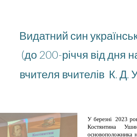
ip to main content
Skip to navigat
Видатний син українсь
(до 200-річчя від дня
вчителя вчителів К. Д.
У березні 2023 ро
Костянтина Ушинсь
основоположника н