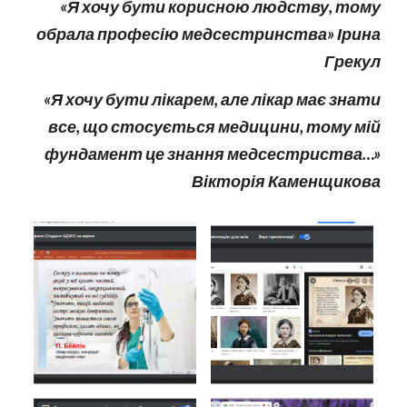
«Я хочу бути корисною людству, тому
обрала професію медсестринства» Ірина
Грекул
«Я хочу бути лікарем, але лікар має знати
все, що стосується медицини, тому мій
фундамент це знання медсестриства…»
Вікторія Каменщикова