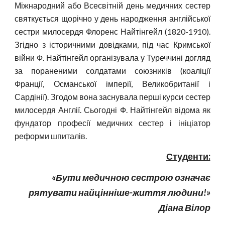
Міжнародний або Всесвітній день медичних сестер
святкується щорічно у день народження англійської
сестри милосердя Флоренс Найтінгейл (1820-1910).
Згідно з історичними довідками, під час Кримської
війни Ф. Найтінгейл організувала у Туреччині догляд
за пораненими солдатами союзників (коаліції
Франції, Османської імперії, Великобританії і
Сардінії). Згодом вона заснувала перші курси сестер
милосердя Англії. Сьогодні Ф. Найтінгейл відома як
фундатор професії медичних сестер і ініціатор
реформи шпиталів.
Студенти:
«Бути медичною сестрою означає
рятувати найцінніше-життя людини!»
Діана Вілор