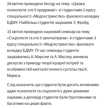
28 квітня проведено бесіду на тему: «Цікава
психологія, хто її придумав!» зі студентами 2 курсу
спеціальності «Медсестринство» фахового коледжу
БДМУ. Найбільш студентів зацікавив З. Фройд.
31 квітня проведено науковий семінар на тему
«Соціологія та хто її започаткував» зі студентами 3
курсу спеціальності «Медсестринство» фахового
коледжу БДМУ. Пі час семінару студенти
зацікавились К. Марсом та А. Маслоу, виникла
дискусію з приводу теорії ієрархії потреб та
особливостей капіталістичного суспільства К.
Маркса.
Слід зазначити, що студенти були досить активними,
адже психологія та соціологія є дуже цікавими
науками, а доповіді студентів були ґрунтовними та
багатими на цікаві факти.