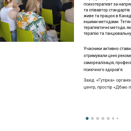
психотерапевт за напря
та співавтор стандартів
живе та працює в Канад
іншими методами. Тетяна
терапевтичні методи, як
терапію та танцювальну
Учасники активно стави
отримували цінні рекоме
самореалізація, профес
психічного здоров’я.
Захід «Гутірка» орган
центр, простір «Дбаю 