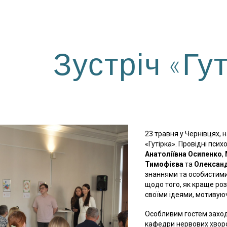
ip to main content
Skip to navigat
Зустріч «Гу
23 травня у Чернівцях, н
«Гутірка». Провідні пси
Анатоліївна Осипенко
,
Тимофієва
та
Олексан
знаннями та особистими
щодо того, як краще роз
своїми ідеями, мотивую
Особливим гостем захо
кафедри нервових хвороб