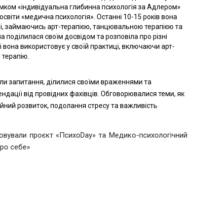
мком «індивідуальна глибинна психологія за Адлером»
 освіти «медична психологія». Останні 10-15 років вона
і, займаючись арт-терапією, танцювальною терапією та
 поділилася своїм досвідом та розповіла про різні
і вона використовує у своїй практиці, включаючи арт-
 терапію.
ли запитання, ділилися своїми враженнями та
ндації від провідних фахівців. Обговорювалися теми, як
ійний розвиток, подолання стресу та важливість
ізовували проєкт «ПсихоDay» та Медико-психологічний
про себе»