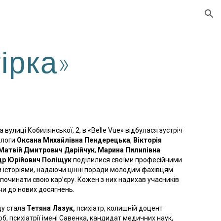
ion
тірка»
а вулиці Кобилянської, 2, в «Belle Vue» відбулася зустріч
хологи
Оксана Михайлівна Пендерецька
,
Вікторія
Матвій Дмитрович Дарійчук
,
Марина Пилипівна
др Юрійович Поліщук
поділилися своїми професійними
 історіями, надаючи цінні поради молодим фахівцям
починати свою кар’єру. Кожен з них надихав учасників
чи до нових досягнень.
ду стала
Тетяна Лазук,
психіатр, колишній доцент
, психіатрії імені Савенка, кандидат медичних наук,