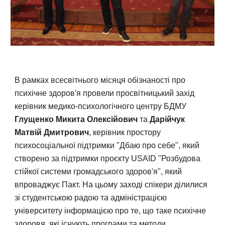
В рамках всесвітнього місяця обізнаності про
психічне здоров'я
провели просвітницький захід
керівник медико-психологічного центру БДМУ
Глущенко Микита Олексійович
та
Дарійчук
Матвій Дмитрович
,
керівник простору
психосоціальної підтримки "Дбаю про себе", який
створено за підтримки проєкту USAID "Розбудова
стійкої системи громадського здоров'я", який
впроваджує Пакт. На цьому заході спікери ділилися
зі студентською радою та адміністрацією
університету інформацією про те, що таке психічне
здоровя, які існують програми та методи