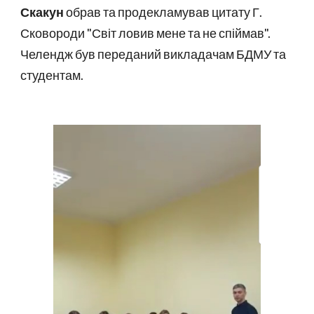
Скакун
обрав та продекламував цитату Г.
Сковороди "Світ ловив мене та не спіймав".
Челендж був переданий викладачам БДМУ та
студентам.