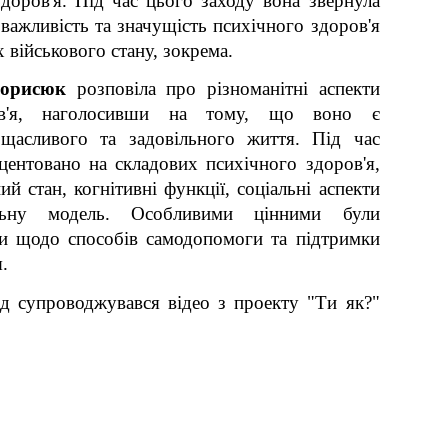
доров'я. Під час цього заходу вона звернула
 важливість та значущість психічного здоров'я
х військового стану, зокрема.
орисюк
розповіла про різноманітні аспекти
ов'я, наголосивши на тому, що воно є
щасливого та задовільного життя. Під час
кцентовано на складових психічного здоров'я,
й стан, когнітивні функції, соціальні аспекти
альну модель. Особливими цінними були
ди щодо способів самодопомоги та підтримки
.
ід супроводжувався відео з проекту "Ти як?"