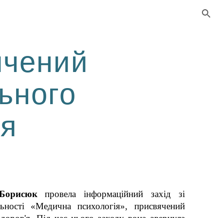
ion
ячений
ьного
'я
Борисюк
провела інформаційний захід зі
льності «Медична психологія», присвячений