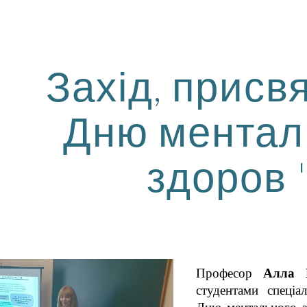
ip to main content
Skip to navigat
Захід, присв
Дню ментал
здоров 
Професор
Алла 
студентами спеціа