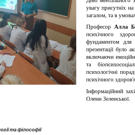
Дню ментального з
увагу присутніх на
загалом, та в умова
Професор
Алла Б
психічного здор
фундаментом для 
презентації було а
включаючи емоційни
та біопсихосоці
психологічні пора
психічного здоров'я
Інформаційний зах
Олени Зеленської.
гії та філософії