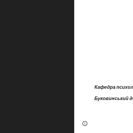
Кафедра психоло
Буковинський 
Page
Report abus
updated