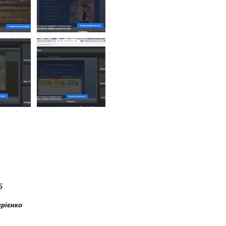
5
грієнко