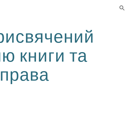
ion
присвячений
ю книги та
 права