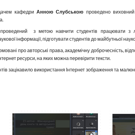
адачем кафедри
Анною Слубською
проведено виховний 
а.
 проведений з метою навчити студентів працювати з л
кової інформації, підготувати студентів до майбутньої науко
мовані про авторські права, академічну доброчесність, відп
 Інтернет ресурси, на яких можна перевірити тексти.
тів зацікавило використання Інтернет зображення та малюнків