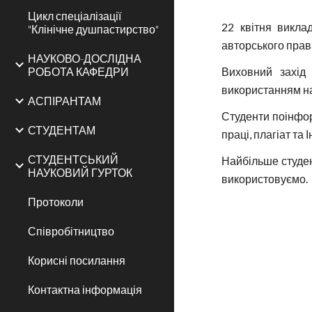
Цикл спеціалізації
22 квітня викл
"Клінічне душпастирство"
авторського прав
НАУКОВО-ДОСЛІДНА
РОБОТА КАФЕДРИ
Виховний захід
використанням нау
АСПІРАНТАМ
Студенти поінфор
СТУДЕНТАМ
праці, плагіат та
СТУДЕНТСЬКИЙ
Найбільше студен
НАУКОВИЙ ГУРТОК
використовуємо.
Протоколи
Співробітництво
Корисні посилання
Контактна інформація