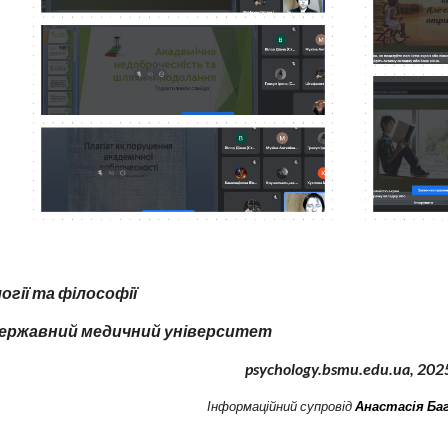
гії та філософії
державний медичний університет
psychology.bsmu.edu.ua, 2
02
І
нформаційний супровід
Анастасія Ба
e