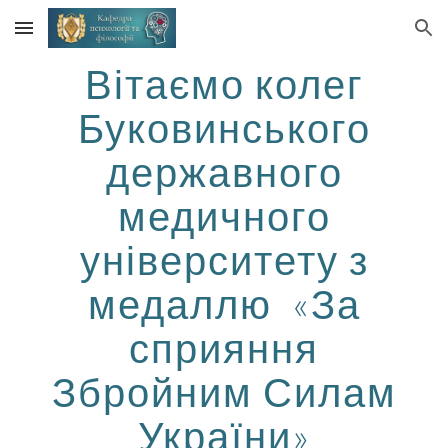
Skip to main content
Skip to navigation
Вітаємо колег
Буковинського
державного
медичного
університету з
медаллю «За
сприяння
Збройним Силам
України»