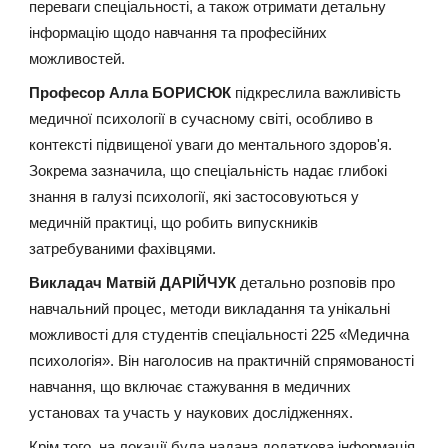
переваги спеціальності, а також отримати детальну
інформацію щодо навчання та професійних
можливостей.
Професор Алла БОРИСЮК
підкреслила важливість
медичної психології в сучасному світі, особливо в
контексті підвищеної уваги до ментального здоров'я.
Зокрема зазначила, що спеціальність надає глибокі
знання в галузі психології, які застосовуються у
медичній практиці, що робить випускників
затребуваними фахівцями.
Викладач Матвій ДАРІЙЧУК
детально розповів про
навчальний процес, методи викладання та унікальні
можливості для студентів спеціальності 225 «Медична
психологія». Він наголосив на практичній спрямованості
навчання, що включає стажування в медичних
установах та участь у наукових дослідженнях.
Крім того, на локації була надана додаткова інформація