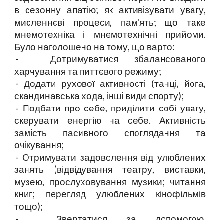
в сезонну апатію; як активізувати увагу,
мисленнєві процеси, пам'ять; що таке
мнемотехніка і мнемотехнічні прийоми.
Було наголошено на тому, що варто:
- Дотримуватися збалансованого
харчування та питтєвого режиму;
- Додати рухової активності (танці, йога,
скандинавська хода, інші види спорту);
- Подбати про себе, приділити собі увагу,
скерувати енергію на себе. Активність
замість пасивного споглядання та
очікування;
- Отримувати задоволення від улюблених
занять (відвідування театру, виставки,
музею, прослуховування музики; читання
книг; перегляд улюблених кінофільмів
тощо);
- Звертатися за допомогою,