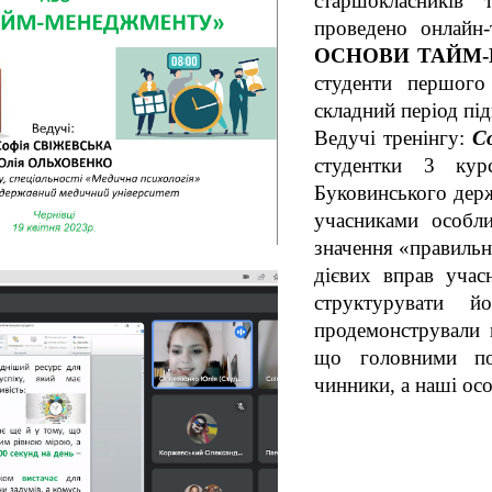
старшокласників 
проведено онлайн-
ОСНОВИ ТАЙМ
студенти першого
складний період під
Ведучі тренінгу:
С
студентки 3 курс
Буковинського дер
учасниками особли
значення «правильн
дієвих вправ учас
структурувати 
продемонстрували щ
що головними по
чинники, а наші осо