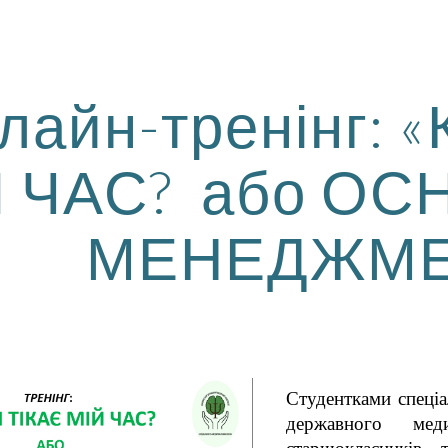
ip to main content
Skip to navigat
лайн-тренінг: 
Й ЧАС? або ОС
МЕНЕДЖМЕ
Студентками спеці
державного мед