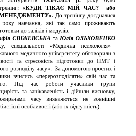
та абітурієнтів
19.04.2023 р.
року було
тренінг:
«КУДИ ТІКАЄ МІЙ ЧАС? або
-МЕНЕДЖМЕНТУ».
До тренінгу доєдналися
 року навчання, які так само проживають
готовки до заліків і модулів.
офія СВІЖЕВСЬКА
та
Юлія ОЛЬХОВЕНКО
у, спеціальності «Медична психологія»
жавного медичного університету обговорили з
вості та стресовість підготовки до НМТ і
ого розподілу часу». За допомогою простих і
ники вчились «перерозподіляти» свій час та
його. Під час роботи учасники групи
ирість та зацікавленість і дійшли висновку,
жирачами часу виявляються не зовнішні
бистісні особливості (або їх відсутність).