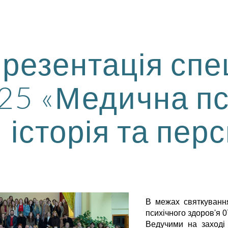
ip to main content
Skip to navigat
резентація спе
25 «Медична пс
історія та пер
В межах святкуванн
психічного здоров'я 0
Ведучими на заході 