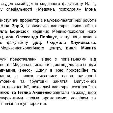
студентський декан медичного факультету № 4,
рсу спеціальності «Медична психологія»
Ілона
иступили проректор з науково-пеагогічної роботи
 Ніна Зорій
, завідувачка кафедри психології та
лла Борисюк
, керівник Медико-психологічного
.),
доц. Олександр Поліщук
, заступниця декана
ого факультету,
доц. Людмила Хлуновська
,
 Медико-психологічного центру,
викл. Микита
ли представленні відео з привітаннями від
ності «Медична психологія», які поділилися своїми
авчання
, внесок БДМУ в їхнє професійне та
вання, а також висловили слова вдячності
тхненні та ґрунтовні заняття. Випускники
на психологія", викладачі кафедри психології та
илюк та Тетяна Аніщенко
завітали на захід, щоб
окурсинками своїми враженнями, досвідом та
 навчання в університеті.