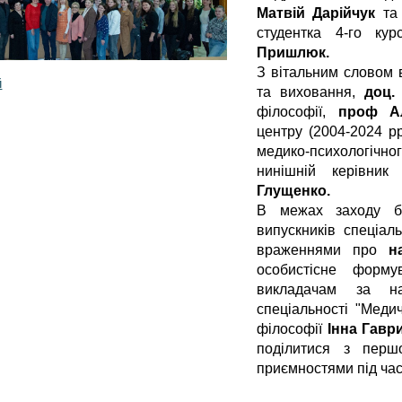
Матвій Дарійчук
та 
студентка 4-го ку
Пришлюк.
З вітальним словом в
й
та виховання,
доц.
філософії,
проф А
центру (2004-2024 рр
медико-психологічн
нинішній керівник
Глущенко.
В межах заходу бу
випускників спеціаль
враженнями про
н
особистісне форму
викладачам за на
спеціальності "Медич
філософії
Інна
Гавр
поділитися з перш
приємностями під час