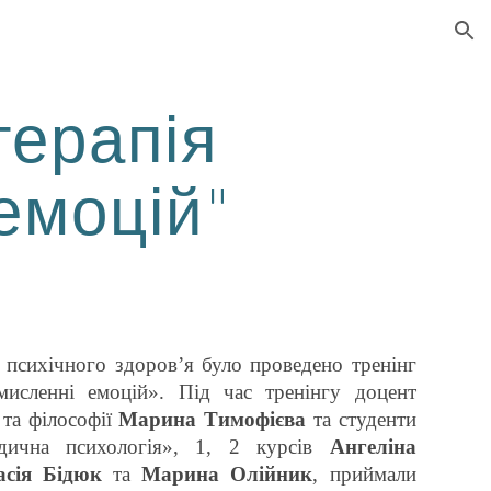
ion
терапія
емоцій"
 психічного здоров’я було проведено тренінг
мисленні емоцій». Під час тренінгу доцент
 та філософії
Марина Тимофієва
та студенти
едична психологія», 1, 2 курсів
Ангеліна
асія Бідюк
та
Марина Олійник
, приймали