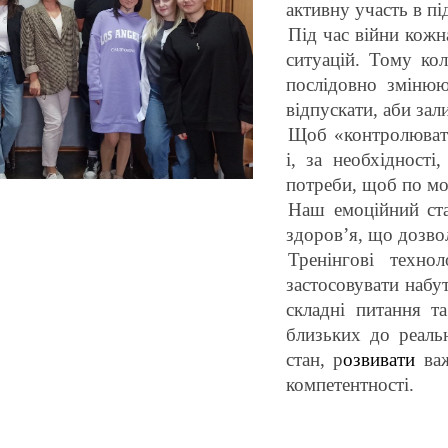
активну участь в пі
Під час війни кожн
ситуацій. Тому ко
послідовно змінюю
відпускати, аби зал
Щоб «контролювати
і, за необхідності
потреби, щоб по мо
Наш емоційний ста
здоров’я, що дозвол
Тренінгові техно
застосовувати набут
складні питання т
близьких до реаль
стан, р
озвивати
ва
компетентності.