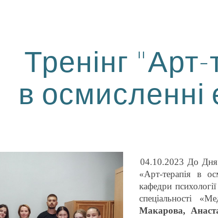
ip to main content
Skip to navigat
Тренінг "Арт-
в осмисленні 
04.10.2023 До Дня
«Арт-терапія в ос
кафедри психології
спеціальності «М
Макарова, Анаст