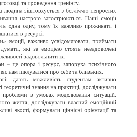
дготовці та проведення тренінгу.
а людина зіштовхується з безліччю непростих
ливання настрою загострюються. Наші емоції
ть одна одну, тому їх важливо проживати і
ишатися в ресурсі.
» емоції, важливо усвідомлювати, приймати
, думати, які за емоцією стоять незадоволені
жливості задовольнити їх.
н – це опора і ресурс, запорука психічного
яє нам піклуватися про себе та близьких.
логії дають можливість студентам активно
і теоретичні знання на практиці, досліджувати
а проблеми в умовах моделювання ситуацій,
ного життя, досліджувати власний емоційний
жливі якості, формувати ціннісні орієнтації та