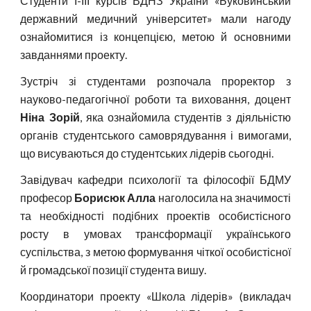
Студенти І-ІІІ курсів ВДНЗ України «Буковинський
державний медичний університет» мали нагоду
ознайомитися із концепцією, метою й основними
завданнями проекту.
Зустріч зі студентами розпочала проректор з
науково-педагогічної роботи та виховання, доцент
Ніна Зорій
, яка ознайомила студентів з діяльністю
органів студентського самоврядування і вимогами,
що висуваються до студентських лідерів сьогодні.
Завідувач кафедри психології та філософії БДМУ
професор
Борисюк Алла
наголосила на значимості
та необхідності подібних проектів особистісного
росту в умовах трансформації українського
суспільства, з метою формування чіткої особистісної
й громадської позиції студента вишу.
Координатори проекту «Школа лідерів» (викладач