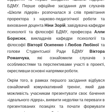
БДМУ. Перше офіційне засідання для слухачів
«Школи лідерів» розпочалася зі слів привітання
проректора з науково-педагогічної роботи та
виховання доцента
Ніни Зорій
, завідувача кафедри
психології та філософії БДМУ, професора
Алли
Борисюк
, викладачів кафедри психології та
філософії
Вікторії Осипенко і Любов Любіної
та
голови Студентської Ради БДМУ
Віктора
Романчука
, які ознайомили слухачів з
особливостями та перспективами участі в проекті,
окресливши основні напрямки роботи.
Окрім того, в рамках першого засідання відбувся
ознайомчий комунікативний тренінг, який дав
можливість учасникам презентувати своє бачення
«ідеального лідера», виявити недоліки та переваги в
презентованих позиціях та почати формувати