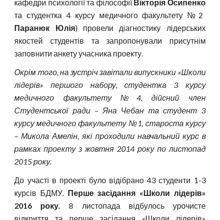
кафедри психології та філософії
Вікторія Осипенко
та студентка 4 курсу медичного факультету №2
Паранюк Юлія
) провели діагностику лідерських
якостей студентів та запропонували присутнім
заповнити анкету учасника проекту.
Окрім того, на зустріч завітали випускники «Школи
лідерів» першого набору, студентка 3 курсу
медичного факультету №4, дійсний член
Студентської ради – Яна Чебан та студент 3
курсу медичного факультету №1, староста курсу
– Микола Амелін, які проходили навчальний курс в
рамках проекту з жовтня 2014 року по листопад
2015 року.
До участі в проекті було відібрано 43 студенти 1-3
курсів БДМУ.
Перше засідання «Школи лідерів»
2016 року.
8 листопада відбулось урочисте
відкриття та перше засідання «Школи лідерів»