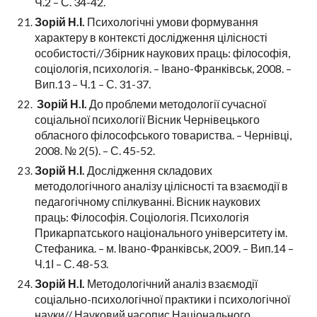
Ч.2 – С. 34-42.
Зорій Н.І.
Психологічні умови формування
характеру в контексті дослідження цілісності
особистості//Збірник наукових праць: філософія,
соціологія, психологія. – Івано-Франківськ, 2008. –
Вип.13 – Ч.1 – С. 31-37.
Зорій Н.І.
До проблеми методології сучасної
соціальної психології Вісник Чернівецького
обласного філософського товариства. – Чернівці,
2008. № 2(5). – С. 45-52.
Зорій Н.І.
Дослідження складових
методологічного аналізу цілісності та взаємодії в
педагогічному спілкуванні. Вісник наукових
праць: Філософія. Соціологія. Психологія
Прикарпатського національного університету ім.
Стефаника. – м. Івано-Франківськ, 2009. – Вип.14 –
Ч.1І – С. 48-53.
Зорій Н.І.
Методологічний аналіз взаємодії
соціально-психологічної практики і психологічної
науки// Науковий часопис Національного