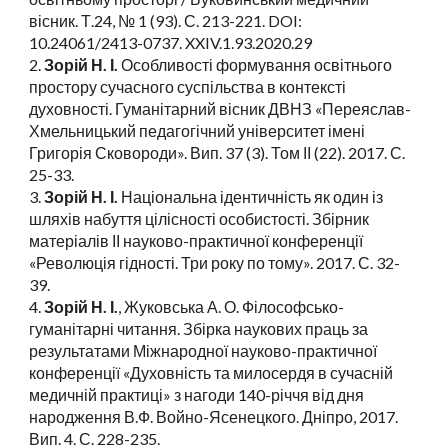
вісник. Т.24, № 1 (93). С. 213-221. DOI:
10.24061/2413-0737. XXIV.1.93.2020.29
2.
Зорій Н. І.
Особливості формування освітнього
простору сучасного суспільства в контексті
духовності. Гуманітарний вісник ДВНЗ «Переяслав-
Хмельницький педагогічний університет імені
Григорія Сковороди». Вип. 37 (3). Том ІІ (22). 2017. С.
25-33.
3.
Зорій Н. І.
Національна ідентичність як один із
шляхів набуття цілісності особистості. Збірник
матеріалів ІІ науково-практичної конференції
«Революція гідності. Три року по тому». 2017. С. 32-
39.
4.
Зорій Н. І.
, Жуковська А. О. Філософсько-
гуманітарні читання. Збірка наукових праць за
результатами Міжнародної науково-практичної
конференції «Духовність та милосердя в сучасній
медичній практиці» з нагоди 140-річчя від дня
народження В.Ф. Войно-Ясенецкого. Дніпро, 2017.
Вип. 4. С. 228-235.