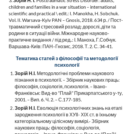
3.
Зорій Н. І.
Posttraumatic Stress Disorder: adults,
children and families in a war situation – international
scientific and practical \ edit.: I. Manokha, H. Sobchuk.
Vol. II. Warsava-Kyiv PAN – Gnosis, 2018. 634 р. / Пост-
травматичний стресовий розлад: дорослі, діти та
родини в ситуації війни. Міжнародне науково-
практичне видання / під ред..: І. Маноха, Г.Собчук.
Варшава-Київ: ПАН–Гнозис, 2018. Т. 2. С. 34-41.
Тематика статей з філософії та методології
психології
Зорій Н.І.
Методологічні проблеми наукового
пізнання в психології. – Збірник наукових праць:
філософія, соціологія, психологія. – Івано-
Франківськ: Вид-во “Плай” Прикарпатського у-ту,
2001. – Вип. 6. Ч. 2. – С.177-185.
Зорій Н.І.
Еволюція психологічних знань на етапі
зародження психології в ХУІІ- ХІХ ст. в їхньому
категоріальному цілісному вимірі.- Збірник
наукових праць: філософія, соціологія,