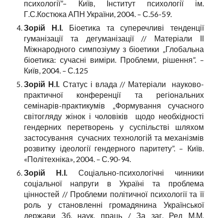
психології”– Київ, Інститут психології ім.
Г.С.Костюка АПН України, 2004. – С.56-59.
Зорій Н.І.
Біоетика та суперечливі тенденції
гуманізації та дегуманізації // Матеріали ІІ
Міжнародного симпозіуму з біоетики „Глобальна
біоетика: сучасні виміри. Проблеми, рішення”. –
Київ, 2004. – С.125
Зорій Н.І.
Статус і влада // Матеріали науково-
практичної конференції та регіональних
семінарів-практикумів „Формування сучасного
світогляду жінок і чоловіків щодо необхідності
гендерних перетворень у суспільстві шляхом
застосування сучасних технологій та механізмів
розвитку ідеології гендерного паритету”. – Київ.
«Політехніка», 2004. – С.90-94.
Зорій Н.І.
Соціально-психологічні чинники
соціальної напруги в Україні та проблема
цінностей // Проблеми політичної психології та її
роль у становленні громадянина Української
держави Зб. наук. праць / За заг. Ред М.М.