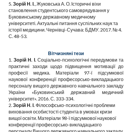
5.
Зорій Н. І.
, Жуковська А. О. Історичні віхи
становлення студентського самоврядування у
Буковинському державному медичному
університеті. Актуальні питання суспільних наук та
історії медицини. Чернівці-Сучава: БДМУ. 2017. № 4.
С. 48-53.
Вітчизняні тези
1.
Зорій Н. І.
Соціально-психологічні передумови та
практичні заходи щодо підвищення мотивації до
професії медика. Матеріали 97-ї підсумкової
наукової конференції професорсько-викладацького
персоналу вищого державного навчального закладу
України «Буковинський державний медичний
університет». 2016. С. 333-334.
2.
Зорій Н. І.
Філософсько-психологічні проблеми
виховання особистості студента в умовах кризи
вищої освіти. Матеріали 98-ї підсумкової наукової
конференції професорсько-викладацького
персоналу Вищого державного навчального закладу