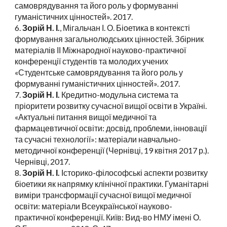
самоврядування та його роль у формуванні
гуманістичних цінностей». 2017.
6.
Зорій Н. І.
, Мігальчан І. О. Біоетика в контексті
формування загальнолюдських цінностей. Збірник
матеріалів ІІ Міжнародної науково-практичної
конференції студентів та молодих учених
«Студентське самоврядування та його роль у
формуванні гуманістичних цінностей». 2017.
7.
Зорій Н. І.
Кредитно-модульна система та
пріоритети розвитку сучасної вищої освіти в Україні.
«Актуальні питання вищої медичної та
фармацевтичної освіти: досвід, проблеми, інновації
та сучасні технології»: матеріали навчально-
методичної конференції (Чернівці, 19 квітня 2017 р.).
Чернівці, 2017.
8.
Зорій Н. І.
Історико-філософські аспекти розвитку
біоетики як напрямку клінічної практики. Гуманітарні
виміри трансформації сучасної вищої медичної
освіти: матеріали Всеукраїнської науково-
практичної конференції. Київ: Вид-во НМУ імені О.