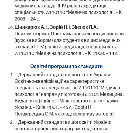
медичних закладів ІІІ-ІV рівнів акредитації,
спеціальність 7.110110 "Медична психологія". – К.,
2008. – 24 с.
Шинкарюк А.І., Зорій Н.І. Зінзюк Л.А.
Психомоторика. Програма навчальної дисципліни
(курс за вибором) для студентів вищих медичних
закладів ІІІ-ІV рівнів акредитації, спеціальність
7.110110 "Медична психологія". – К., 2008. – 14 с.
Освітні програми та стандарти
Державний стандарт вищої освіти України:
Освітньо-кваліфікаційна характеристика
спеціаліста за спеціальністю 7.110110 “Медична
психологія” напряму підготовки 6.1101 Медицина.
Видання офіційне. – Міністерство освіти і науки
України. – Київ, 2001. – 45 с. (Зорій Н.І.,
Пендерецька О.М. у складі колективу авторів).
Державний стандарт вищої освіти України:
освітньо-професійна програма підготовки