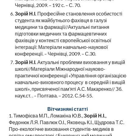
Чернівці, 2009. – 192 с. – С. 70.
Зорій Н.І.
Професійне становлення особистості
студента як майбутнього фахівця в галузі
медицини та фармації//Актуальні питання
підготовки медичних та фармацевтичних
фахівців у контексті європейської освітньої
інтеграції: Матеріали навчально-наукової
конференції. – Чернівці, 2009. – С.30.
Зорій Н.І.
Актуальні проблеми виховання у вищій
школі//Матеріали Міжнародної науково-
практичної конференції «Управління організацією
навчально-виховного процесу в середній і вищій
школі», присвяченої пам’яті А.С. Макаренко// Зб.
наук.ст. . – Полтава. – 2012. С.54-55.
Вітчизняні статті
1. Тимофієва М.П., Ломакіна Ю.В.,
Зорій Н.І.,
Федонюк Л.Я. Павлюк О.І., Яковець К.І., Щудрова Т.С.
Про-екологічне виховання студентів-медиків в
освітньому просторі / Буковинський медичний