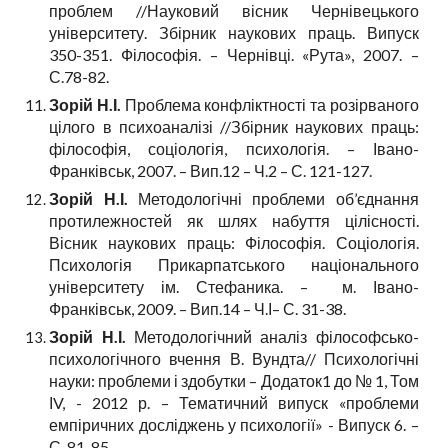
проблем //Науковий вісник Чернівецького
університету. Збірник наукових праць. Випуск
350-351. Філософія. – Чернівці. «Рута», 2007. –
С.78-82.
Зорій Н.І.
Проблема конфліктності та розірваного
цілого в психоаналізі //Збірник наукових праць:
філософія, соціологія, психологія. – Івано-
Франківськ, 2007. – Вип.12 – Ч.2 – С. 121-127.
Зорій Н.І.
Методологічні проблеми об’єднання
протилежностей як шлях набуття цілісності.
Вісник наукових праць: Філософія. Соціологія.
Психологія Прикарпатського національного
університету ім. Стефаника. – м. Івано-
Франківськ, 2009. – Вип.14 – Ч.І– С. 31-38.
Зорій Н.І.
Методологічний аналіз філософсько-
психологічного вчення В. Вундта// Психологічні
науки: проблеми і здобутки – Додаток1 до № 1, Том
ІV, - 2012 р. – Тематичний випуск «проблеми
емпіричних досліджень у психології» - Випуск 6. –
С. 81-85.