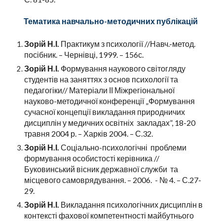
Тематика навчально-методичних публікацій
Зорій Н.І.
Практикум з психології //Навч.-метод.
посібник. – Чернівці, 1999. – 156с.
Зорій Н.І.
Формування наукового світогляду
студентів на заняттях з основ психології та
педагогіки// Матеріали ІІ Міжрегіональної
науково-методичної конференції „Формування
сучасної концепції викладання природничих
дисциплін у медичних освітніх закладах”, 18-20
травня 2004 р. – Харків 2004. – С.32.
Зорій Н.І.
Соціально-психологічні проблеми
формування особистості керівника //
Буковинський вісник державної служби та
місцевого самоврядування. – 2006. - № 4. – С.27-
29.
Зорій Н.І.
Викладання психологічних дисциплін в
контексті фахової компетентності майбутнього