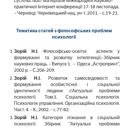
суспільства// Матеріали Міжнародної науково-
практичної Інтернет конференції 17-18 листопада.
– Чернівці: Чернівецький нац. ун-т, 2011. – с.19-21.
Тематика статей з філософських проблем
психології
Зорій Н.І.
Філософсько-освітні аспекти у
формуванні та розвитку інтелігенції.–Збірник
наукових праць. – Випуск 1. – Одеса „Астропринт”,
2002 р. – С.206-209.
Зорій Н.І.
Розвиток самосвідомості та
формування особистісної і соціальної
ідентичності людини //Актуальні проблеми
психології. Том.1. Соціальна психологія.
Психологія управління. Організаційна психологія.
Част. 4. – К., 2002. – c.77-82.
Зорій Н.І.
Категорія пізнання в соціальній
психології. Збірник “Актуальні проблеми