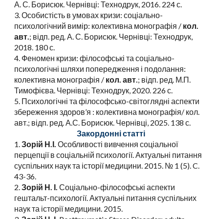
А. С. Борисюк. Чернівці: Технодрук, 2016. 224 с.
3. Особистість в умовах кризи: соціально-
психологічний вимір: колективна монографія /
кол.
авт.
; відп. ред. А. С. Борисюк. Чернівці: Технодрук,
2018. 180 с.
4. Феномен кризи: філософські та соціально-
психологічні шляхи попередження і подолання:
колективна монографія /
кол. авт.
; відп. ред. М.П.
Тимофієва. Чернівці: Технодрук, 2020. 226 с.
5.
Психологічні та філософсько-світоглядні аспекти
збереження здоров’я : колективна монографія/ кол.
авт.; відп. ред. А.С. Борисюк. Чернівці, 2025. 138 с.
Закордонні статті
1.
Зорій Н.І.
Особливості вивчення соціальної
перцепції в соціальній психології. Актуальні питання
суспільних наук та історії медицини. 2015. № 1 (5). C.
43-36.
2.
Зорій Н. І.
Соціально-філософські аспекти
гештальт-психології. Актуальні питання суспільних
наук та історії медицини. 2015.