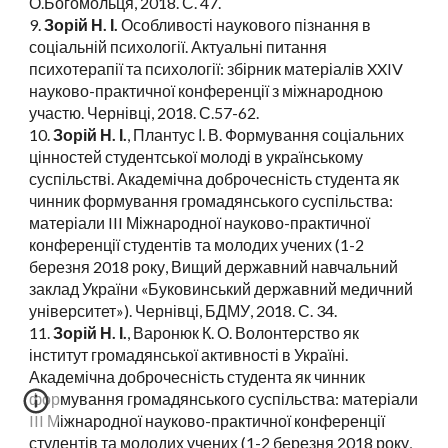
О.Богомольця, 2018. С. 47.
9.
Зорій Н. І.
Особливості наукового пізнання в
соціальній психології. Актуальні питання
психотерапії та психології: збірник матеріалів XXIV
науково-практичної конференції з міжнародною
участю. Чернівці, 2018. С.57-62.
10.
Зорій Н. І.
, Плантус І. В. Формування соціальних
цінностей студентської молоді в українському
суспільстві. Академічна доброчесність студента як
чинник формування громадянського суспільства:
матеріали III Міжнародної науково-практичної
конференції студентів та молодих учених (1-2
березня 2018 року, Вищий державний навчальний
заклад України «Буковинський державний медичний
університет»). Чернівці, БДМУ, 2018. С. 34.
11.
Зорій Н. І.
, Варонюк К. О. Волонтерство як
інститут громадянської активності в Україні.
Академічна доброчесність студента як чинник
формування громадянського суспільства: матеріали
III Міжнародної науково-практичної конференції
студентів та молодих учених (1-2 березня 2018 року,