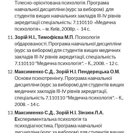
Тілесно-орієнтована психологія. Програма
навчальної дисципліни (курс за вибором) для
студентів вищих навчальних закладів ІІІ-ІV рівнів
акредитації спеціальність: 7.110110 «Медична
психологія». – м. Київ, 2008р. –
14 с.
Зорій Н.І., Тимофієва М.П.
Психологія
обдарованості. Програма навчальної дисципліни
(курс за вибором) для студентів вищих медичних
закладів ІІІ-ІV рівнів акредитації, спеціальність
7.110110 "Медична психологія". – К., 2008. – 12 с.
Максименко С.Д., Зорій Н.І. Пендерецька О.М.
Основи психотренінгу. Програма навчальної
дисципліни (курс за вибором) для студентів вищих
медичних закладів ІІІ-ІV рівнів акредитації,
спеціальність 7.110110 "Медична психологія". – К.,
2008. – 14 с.
Максименко С.Д., Зорій Н.І. Зінзюк Л.А.
Е
кспериментальна психологія та
психодіагностика. Програма навчальної
дисципліни (курс за вибором) для студентів вищих