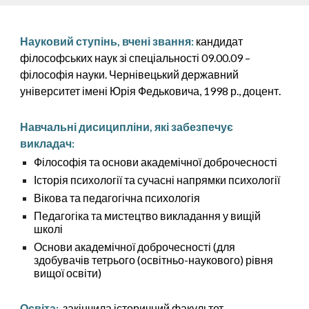
Науковий ступінь, вчені звання:
к
андидат
філософських наук зі спеціальн
о
ст
і
09.00.09 –
філософія науки. Чернівецький
державний
університет імені Юрія Федьковича,
1998
р., доцент.
Навчальні дисиципліни, які забезпечує
викладач:
Філософія та основи академічної доброчесності
Історія психології та сучасні напрямки психології
Вікова та педагогічна психологія
Педагогіка та мистецтво викладання у вищій
школі
Основи академічної доброчесності (для
здобувачів тетрього (освітньо-наукового) рівня
вищої освіти)
Освіта:
з
акінчила історичний факультет