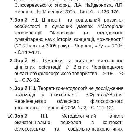
Слюсаревського; Упоряд. Л.А. Найдьонова, Л.П.
Черниш. – К.: Міленіум, 2005. – Вип. 4. – с.120-126.
Зорій Н.І.
Цінності та соціальний розвиток
особистості в сучасних умовах //Матеріали
конференції “Філософія та методологія
гуманітарних наук: історія, концепції, можливості”
(20-21жовтня 2005 року). – Чернівці «Рута», 2005.
– С.119-121.
Зорій Н.І.
Гуманізм та питання визначення
ціннісних орієнтацій // Вісник Чернівецького
обласного філософського товариства. – 2006. - №
1. – С.76-82.
Зорій Н.І.
Теоретико-методологічне дослідження
взаємодії у психоаналізі З.Фрейда//Вісник
Чернівецького обласного філософського
товариства. – Чернівці, 2006. № 2. – С. 121-131.
Зорій Н.І.
Методологічний аналіз
екзистенціальної психології в контексті
філософських та соціально-психологічних