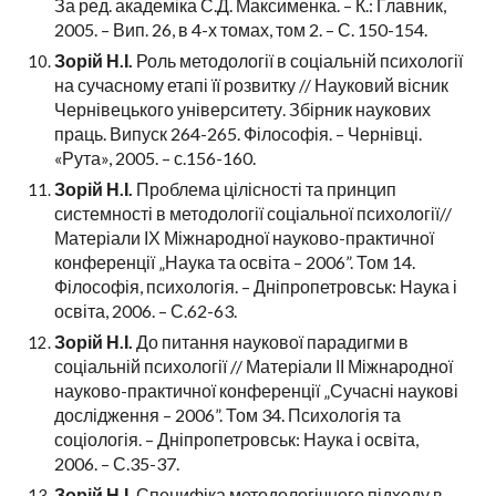
За ред. академіка С.Д. Максименка. – К.: Главник,
2005. – Вип. 26, в 4-х томах, том 2. – С. 150-154.
Зорій Н.І.
Роль методології в соціальній психології
на сучасному етапі її розвитку // Науковий вісник
Чернівецького університету. Збірник наукових
праць. Випуск 264-265. Філософія. – Чернівці.
«Рута», 2005. – с.156-160.
Зорій Н.І.
Проблема цілісності та принцип
системності в методології соціальної психології//
Матеріали ІХ Міжнародної науково-практичної
конференції „Наука та освіта – 2006”. Том 14.
Філософія, психологія. – Дніпропетровськ: Наука і
освіта, 2006. – С.62-63.
Зорій Н.І.
До питання наукової парадигми в
соціальній психології // Матеріали ІІ Міжнародної
науково-практичної конференції „Сучасні наукові
дослідження – 2006”. Том 34. Психологія та
соціологія. – Дніпропетровськ: Наука і освіта,
2006. – С.35-37.
Зорій Н.І.
Специфіка методологічного підходу в