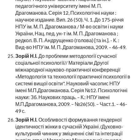
педагогічного університету імені М. П.
Драгоманова. Серія 12, Психологічні науки :
научное издание. Вип. 26 (50). Ч. 1. До 175-річчя
НПУ ім. М. П. Драгоманова / М-во освіти і науки
України, Нац. пед. ун-т ім. М. П. Драгоманова ;
редкол. В. П. Андрущенко (голова) [та ін.]. - К. :
Вид-во НПУ ім. М. П. Драгоманова, 2009. – 46-49.
Зорій Н.І.
До проблеми методології сучасної
соціальної психології// Матеріали Другої
міжнародної науково-практичної конференції
«Методологія та технології практичної психології в
системі вищої освіти". Науковий часопис НПУ
імені М.П.Драгоманова. Серія №12. Психологічні
науки: Зб. Наукових праць. – К.: НПУ імені
М.П.Драгоманова, 2009. – №26(50). – Част.1. – 46-
49 с.
Зорій Н.І.
Особливості формування гендерної
ідентичності жінки в сучасній Україні /Духовно-
культурний чинник у зміцненні сімї та інтеграції