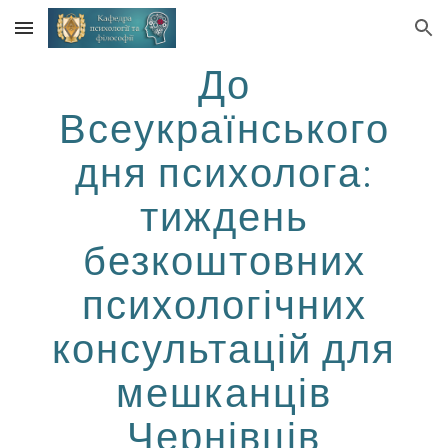
Skip to main content
Skip to navigation
До
Всеукраїнського
дня психолога:
тиждень
безкоштовних
психологічних
консультацій для
мешканців
Чернівців