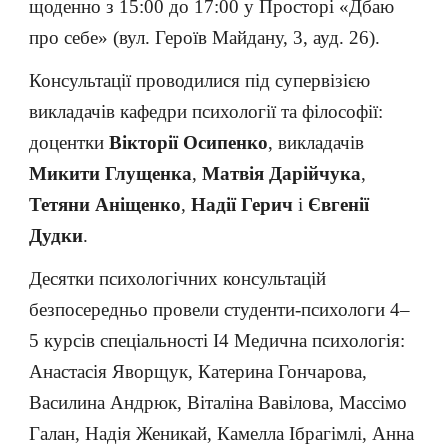
щоденно з 15:00 до 17:00 у Просторі «Дбаю
про себе» (вул. Героїв Майдану, 3, ауд. 26).
Консультації проводилися під супервізією
викладачів кафедри психології та філософії:
доцентки
Вікторії Осипенко
, викладачів
Микити Глущенка
,
Матвія Дарійчука
,
Тетяни Аніщенко
,
Надії Герич
і
Євгенії
Дудки
.
Десятки психологічних консультацій
безпосередньо провели студенти-психологи 4–
5 курсів спеціальності I4 Медична психологія:
Анастасія Яворщук, Катерина Гончарова,
Василина Андрюк, Віталіна Вавілова, Массімо
Галан, Надія Женикай, Камелла Ібрагімлі, Анна