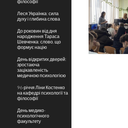
філософії
Леся Українка: сила
духу і глибина слова
До роковин від дня
народження Тараса
Шевченка: слово, що
формує націю
День відкритих дверей:
зростаюча
зацікавленість
медичною психологією
96-річчя Ліни Костенко
на кафедрі психології та
філософії
День медико-
психологічного
факультету