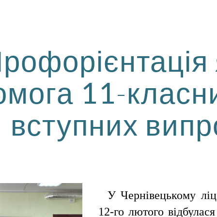
ip to main content
Skip to navigat
рофорієнтація 
омога
11
-класн
вступних випр
У Чернівецькому ліц
12-го лютого відбулася