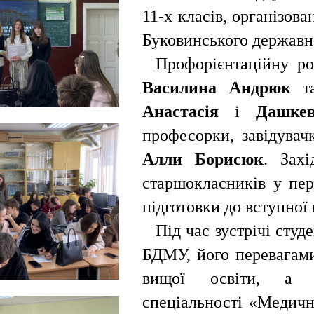
11-х класів, організов
Буковинського державн
Профорієнтаційну ро
Василина Андрюк
та
Анастасія
і
Дашкев
професорки, завідувач
Алли Борисюк
. Зах
старшокласників у пер
підготовки до вступної 
Під час зустрічі сту
БДМУ, його перевагам
вищої освіти, а т
спеціальності «Медичн