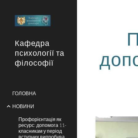
Sk
П
Кафедра
доп
психології та
філософії
ГОЛОВНА
НОВИНИ
Профорієнтація як
ресурс: допомога 11-
класникам у період
вступних випробува