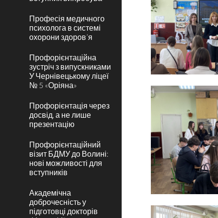
Професія медичного
психолога в системі
охорони здоров’я
Профорієнтаційна
зустріч з випускниками
У Чернівецькому ліцеї
№ 5 «Оріяна»
Профорієнтація через
досвід, а не лише
презентацію
Профорієнтаційний
візит БДМУ до Волині:
нові можливості для
вступників
Академічна
доброчесність у
підготовці докторів