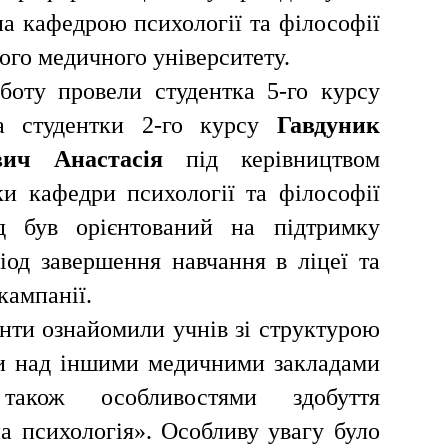
ана кафедрою психології та філософії
ого медичного університету.
боту провели студентка 5-го курсу
 студентки 2-го курсу
Гавдуник
ич Анастасія
під керівництвом
ки кафедри психології та філософії
ід був орієнтований на підтримку
іод завершення навчання в ліцеї та
кампанії.
денти ознайомили учнів зі структурою
и над іншими медичними закладами
акож особливостями здобуття
а психологія». Особливу увагу було