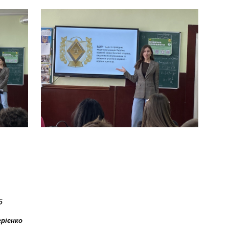
5
грієнко