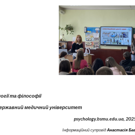
гії та філософії
державний медичний університет
psychology.bsmu.edu.ua, 2
02
І
нформаційний супровід
Анастасія Ба
e