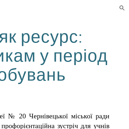
ion
як ресурс:
икам у період
обувань
еї № 20 Чернівецької міської ради
 профорієнтаційна зустріч для учнів