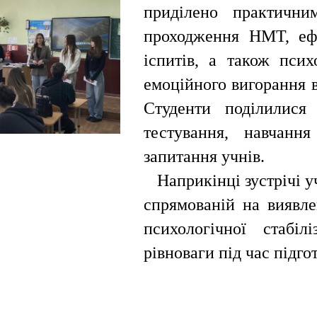
приділено практични
проходження НМТ, ефе
іспитів, а також псих
емоційного вигорання 
Студенти поділилися
тестування, навчання
запитання учнів.
Наприкінці зустрічі у
спрямованій на виявле
психологічної стабіл
рівноваги під час підго