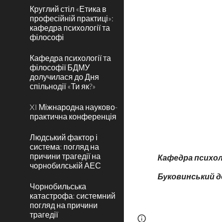
Круглий стіл «Етика в
професійній практиці»:
кафедра психології та
філософі
Кафедра психології та
філософії БДМУ
долучилася до Дня
спільнодії «Ти як?»
XI Міжнародна науково-
практична конференція
Людський фактор і
система: погляд на
причини трагедії на
Кафедра психоло
чорнобилській АЕС
Буковинський 
Чорнобильська
катастрофа: системний
погляд на причини
трагедії
Page
Report abus