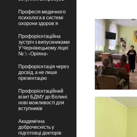
Професія медичного
психолога в системі
охорони здоров’я
Профорієнтаційна
зустріч з випускниками
У Чернівецькому ліцеї
№ 5 «Оріяна»
Профорієнтація через
досвід, а не лише
презентацію
Профорієнтаційний
візит БДМУ до Волині:
нові можливості для
вступників
Академічна
доброчесність у
підготовці докторів