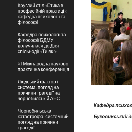
Круглий стіл «Етика в
професійній практиці»:
кафедра психології та
філософі
Кафедра психології та
філософії БДМУ
долучилася до Дня
спільнодії «Ти як?»
XI Міжнародна науково-
практична конференція
Людський фактор і
система: погляд на
причини трагедії на
чорнобилській АЕС
Кафедра психоло
Чорнобильська
катастрофа: системний
Буковинський 
погляд на причини
трагедії