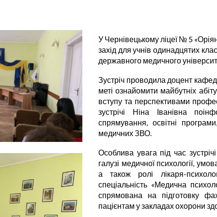
У Чернівецькому ліцеї № 5 «Орія
захід для учнів одинадцятих кла
державного медичного університ
Зустріч проводила доцент кафедр
меті ознайомити майбутніх абіт
вступу та перспективами професі
зустрічі Ніна Іванівна поін
спрямування, освітні програми
медичних ЗВО.
Особлива увага під час зустріч
галузі медичної психології, умо
а також ролі лікаря-психоло
спеціальність «Медична психол
спрямована на підготовку фах
пацієнтам у закладах охорони зд