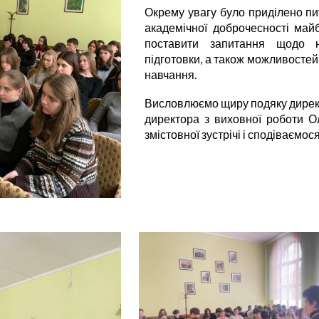
Окрему увагу було приділено пи
академічної доброчесності май
поставити запитання щодо н
підготовки, а також можливост
навчання.
Висловлюємо щиру подяку директ
директора з виховної роботи О
змістовної зустрічі і сподіваємо