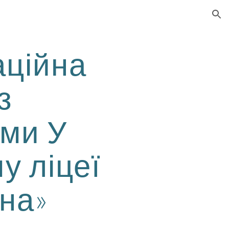
ion
аційна
з
ами У
у ліцеї
на»