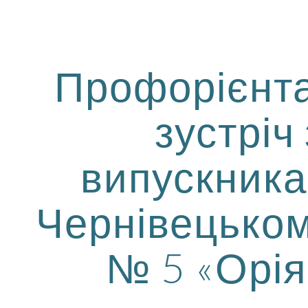
ip to main content
Skip to navigat
Профорієнт
зустріч 
випускник
Чернівецьком
№ 5 «Орія