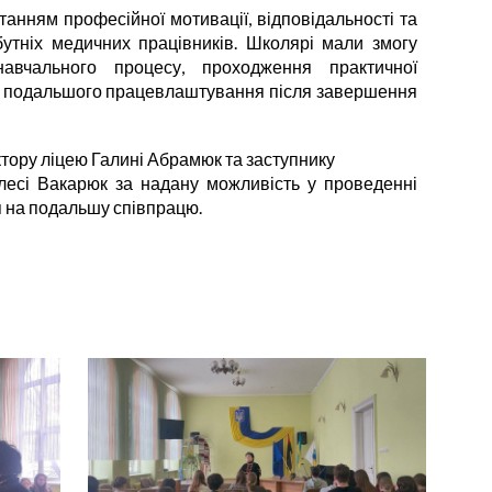
танням професійної мотивації, відповідальності та
бутніх медичних працівників. Школярі мали змогу
авчального процесу, проходження практичної
ей подальшого працевлаштування після завершення
ору ліцею Галині Абрамюк та заступнику
лесі Вакарюк за надану можливість у проведенні
ся на подальшу співпрацю.