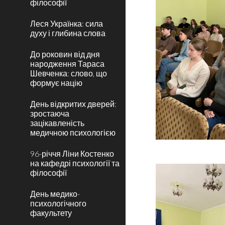
філософії
Леся Українка: сила
духу і глибина слова
До роковин від дня
народження Тараса
Шевченка: слово, що
формує націю
День відкритих дверей:
зростаюча
зацікавленість
медичною психологією
96-річчя Ліни Костенко
на кафедрі психології та
філософії
День медико-
психологічного
факультету