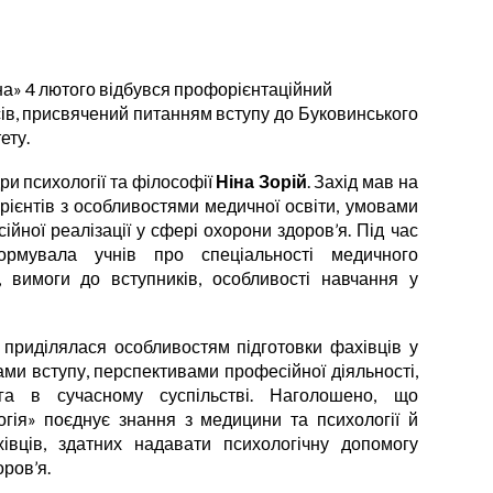
на» 4 лютого відбувся профорієнтаційний
сів, присвячений питанням вступу до Буковинського
ету.
и психології та філософії
Ніна Зорій
. Захід мав на
урієнтів з особливостями медичної освіти, умовами
йної реалізації у сфері охорони здоров’я. Під час
формувала учнів про спеціальності медичного
, вимоги до вступників, особливості навчання у
і приділялася особливостям підготовки фахівців у
вами вступу, перспективами професійної діяльності,
га в сучасному суспільстві. Наголошено, що
огія» поєднує знання з медицини та психології й
івців, здатних надавати психологічну допомогу
оров’я.