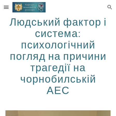
Skip to main content
Skip to navigation
Людський фактор і
система:
психологічний
погляд на причини
трагедії на
чорнобилській
АЕС