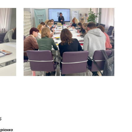
5
грієнко