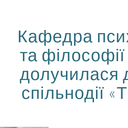
ip to main content
Skip to navigat
Кафедра псих
та філософі
долучилася 
спільнодії «