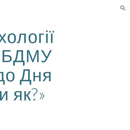
ion
ології
ї БДМУ
до Дня
Ти як?»