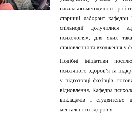
навчально-методичної роб
старший лаборант кафедри
спільнодії долучилися з
психологія», для яких так
становлення та входження у ф
Подібні ініціативи поси
психічного здоров’я та підк
у підготовці фахівців, гото
відновлення. Кафедра психоло
викладачів і студентство 
ментального здоров’я.