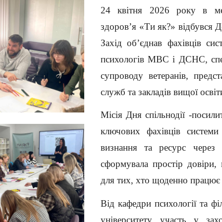
24 квітня 2026 року в ме
здоров’я «Ти як?» відбувся Де
Захід об’єднав фахівців сис
психологів МВС і ДСНС, спеці
супроводу ветеранів, предст
служб та закладів вищої освіт
Місія Дня спільнодії -посили
ключових фахівців системи
визнання та ресурс через 
сформувала простір довіри, 
для тих, хто щоденно працює
Від кафедри психології та ф
університету участь у зах