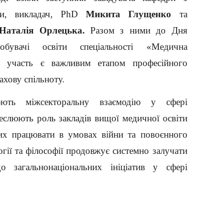
оти, викладач, PhD
Микита Глущенко
та
Наталія Орлецька.
Разом з ними до Дня
добувачі освіти спеціальності «Медична
а участь є важливим етапом професійного
ахову спільноту.
люють міжсекторальну взаємодію у сфері
реслюють роль закладів вищої медичної освіти
вих працювати в умовах війни та повоєнного
гії та філософії продовжує системно залучати
до загальнонаціональних ініціатив у сфері