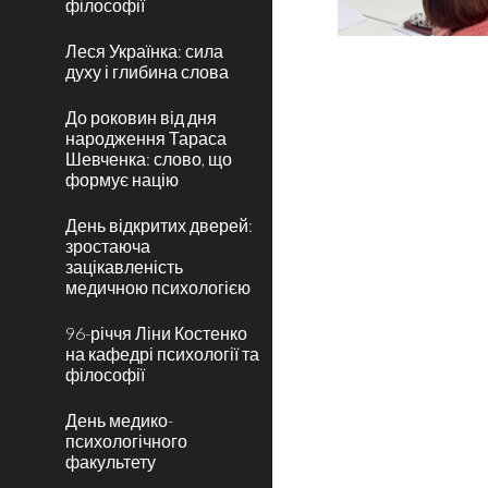
філософії
Леся Українка: сила
духу і глибина слова
До роковин від дня
народження Тараса
Шевченка: слово, що
формує націю
День відкритих дверей:
зростаюча
зацікавленість
медичною психологією
96-річчя Ліни Костенко
на кафедрі психології та
філософії
День медико-
психологічного
факультету