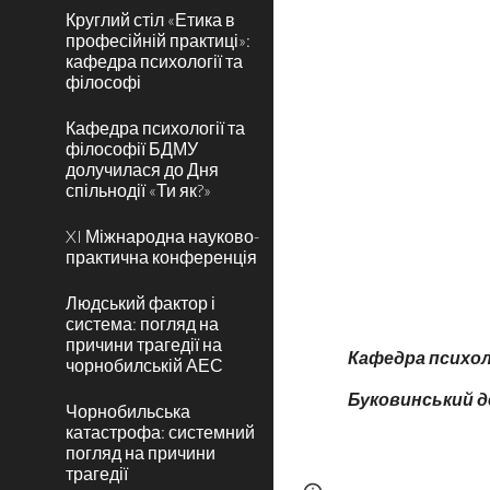
Круглий стіл «Етика в
професійній практиці»:
кафедра психології та
філософі
Кафедра психології та
філософії БДМУ
долучилася до Дня
спільнодії «Ти як?»
XI Міжнародна науково-
практична конференція
Людський фактор і
система: погляд на
причини трагедії на
Кафедра психоло
чорнобилській АЕС
Буковинський 
Чорнобильська
катастрофа: системний
погляд на причини
трагедії