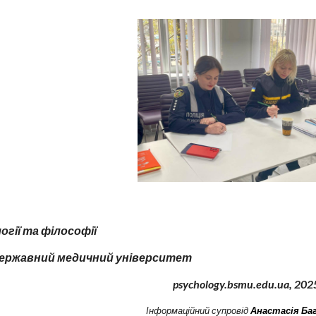
гії та філософії
державний медичний університет
psychology.bsmu.edu.ua, 2
02
І
нформаційний супровід
Анастасія Ба