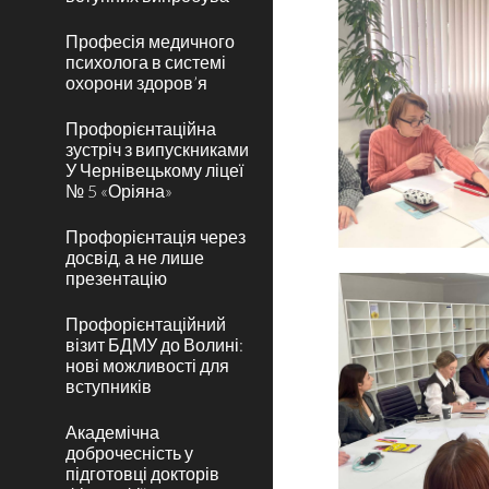
Професія медичного
психолога в системі
охорони здоров’я
Профорієнтаційна
зустріч з випускниками
У Чернівецькому ліцеї
№ 5 «Оріяна»
Профорієнтація через
досвід, а не лише
презентацію
Профорієнтаційний
візит БДМУ до Волині:
нові можливості для
вступників
Академічна
доброчесність у
підготовці докторів