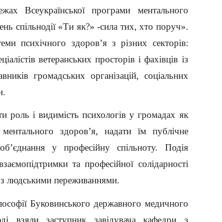
жах Всеукраїнської програми ментального
нь спільнодії «Ти як?» -сила тих, хто поруч».
теми психічного здоров’я з різних секторів:
алістів ветеранських просторів і фахівців із
авників громадських організацій, соціальних
и.
ти роль і видимість психологів у громадах як
 ментального здоров’я, надати їм публічне
об’єднання у професійну спільноту. Подія
взаємопідтримки та професійної солідарності
 з людськими переживаннями.
ілософії Буковинського державного медичного
оді взяли заступник завідувача кафедри з