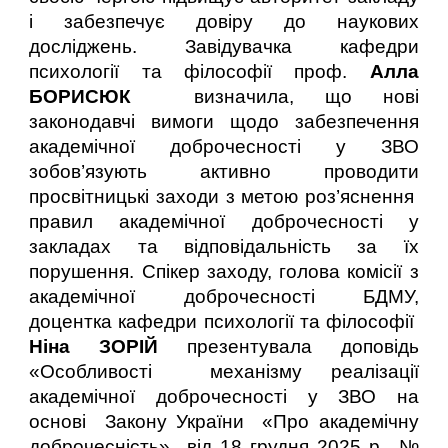
і забезпечує довіру до наукових
досліджень. Завідувачка кафедри
психології та філософії проф.
Алла
БОРИСЮК
визначила, що нові
законодавчі вимоги щодо забезпечення
академічної доброчесності у ЗВО
зобов’язують активно проводити
просвітницькі заходи з метою роз’яснення
правил академічної доброчесності у
закладах та відповідальність за їх
порушення. Спікер заходу, голова комісії з
академічної доброчесності БДМУ,
доцентка кафедри психології та філософії
Ніна ЗОРІЙ
презентувала доповідь
«Особливості механізму реалізації
академічної доброчесності у ЗВО на
основі Закону України «Про академічну
доброчесність» від
18 грудня 2025
р., №