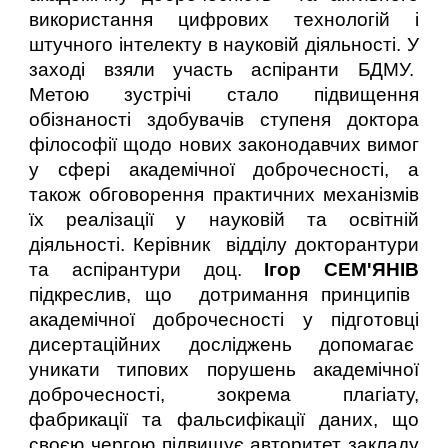
використання цифрових технологій і
штучного інтелекту в науковій діяльності. У
заході взяли участь аспіранти БДМУ.
Метою зустрічі стало підвищення
обізнаності здобувачів ступеня доктора
філософії щодо нових законодавчих вимог
у сфері академічної доброчесності, а
також обговорення практичних механізмів
їх реалізації у науковій та освітній
діяльності. Керівник відділу докторантури
та аспірантури доц.
Ігор СЕМ'ЯНІВ
підкреслив, що дотримання принципів
академічної доброчесності у підготовці
дисертаційних досліджень допомагає
уникати типових порушень академічної
доброчесності, зокрема плагіату,
фабрикації та фальсифікації даних, що
своєю чергою підвищує авторитет закладу