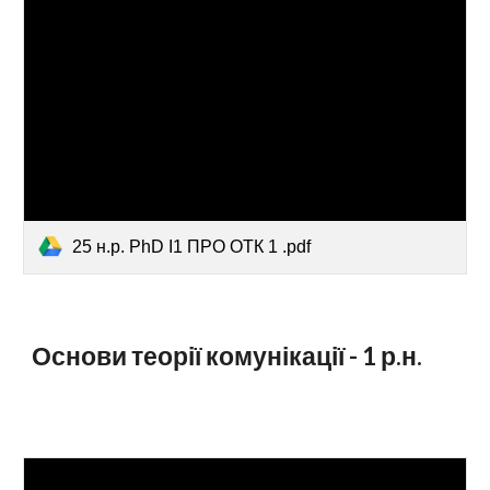
25 н.р. PhD І1 ПРО ОТК 1 .pdf
Основи теорії комунікації - 1
р.н.