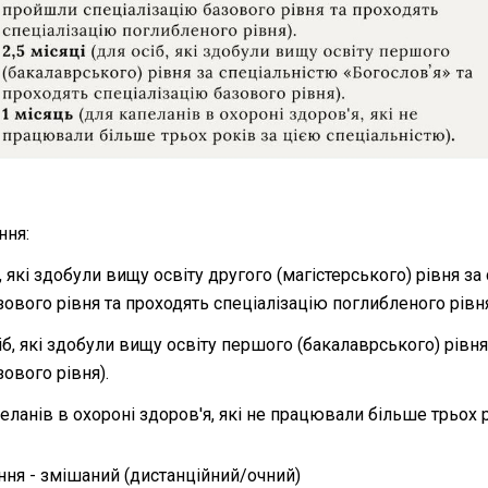
ння:
іб, які здобули вищу освіту другого (магістерського) рівня 
зового рівня та проходять спеціалізацію поглибленого рівня
осіб, які здобули вищу освіту першого (бакалаврського) рівн
зового рівня).
пеланів в охороні здоров'я, які не працювали більше трьох р
ня - змішаний (дистанційний/очний)