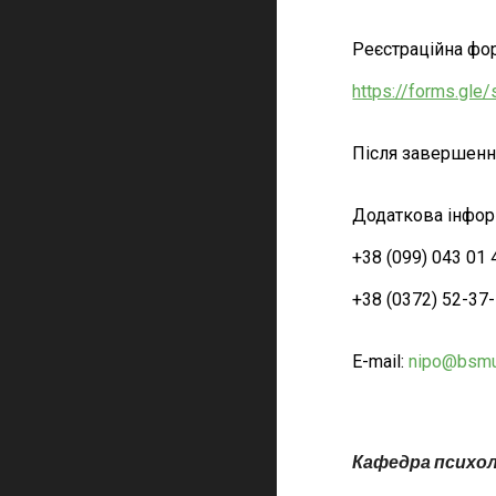
Реєстраційна фо
https://forms.gl
Після завершення
Додаткова інфо
+38 (099) 043 01
+38 (0372) 52-37-
Е-mail:
nipo@bsmu
Кафедра психоло