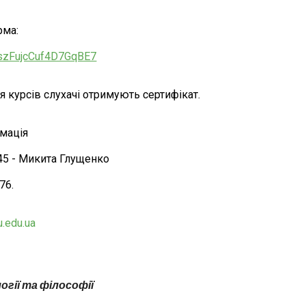
рма:
e/szFujcCuf4D7GqBE7
 курсів слухачі отримують сертифікат.
рмація
 45 - Микита Глущенко
76.
.edu.ua
гії та філософії