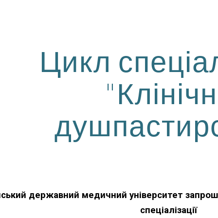
ip to main content
Skip to navigat
Цикл спеціал
"Клініч
душпастир
ський державний медичний університет запрошу
спеціалізації