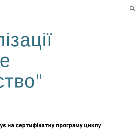
ion
ізації
не
ство"
є на сертифікатну програму циклу