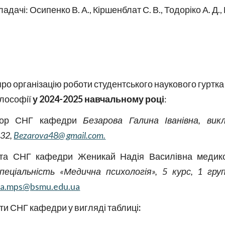
ачі: Осипенко В. А., Кіршенблат С. В., Тодоріко А. Д., 
ро організацію роботи студентського наукового гуртк
ілософії
у 202
4
-202
5
навчальному році
:
тор СНГ кафедри
Безарова Галина Іванівна
,
вик
132
,
Bezarova48@ gmail.com.
та СНГ кафедри Женикай Надія Василівна меди
к
пеціальність «Медична психологія»,
5
курс,
1
груп
iia.mps@bsmu.edu.ua
ти СНГ кафедри у вигляді таблиці
: