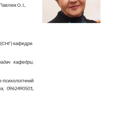
Павлюк О. І.,
а (СНГ) кафедри
ладач кафедри
,
о-психологічний
а,
0962490501,