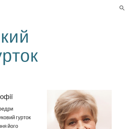
ion
ький
урток
офії
афедри
ковий гурток
ння його