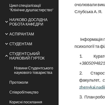
очолювали виклад
Цикл спеціалізації
"Клінічне душпастирство"
Слубська А. Я.
НАУКОВО-ДОСЛІДНА
РОБОТА КАФЕДРИ
АСПІРАНТАМ
Інформація п
СТУДЕНТАМ
психології та ф
СТУДЕНТСЬКИЙ
1.
Кура
НАУКОВИЙ ГУРТОК
+380509482
Новини Студентського
наукового товариства
2.
Старос
факультет,
с
Протоколи
zhenykai.nad
Співробітництво
3.
План робо
Корисні посилання