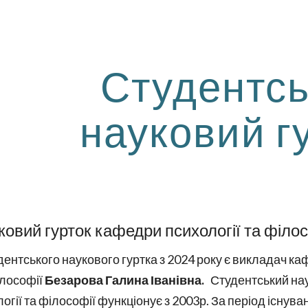
ip to main content
Skip to navigat
Студентс
науковий г
ковий гурток кафедри психології та філос
дентського наукового гуртка з 20
24
року є викладач к
ілософії
Безарова Галина Іванівна
.
Студентський нау
гії та філософії функціонує з 2003р. За період існува