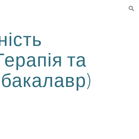
ion
ьність
Терапія та
 (бакалавр)