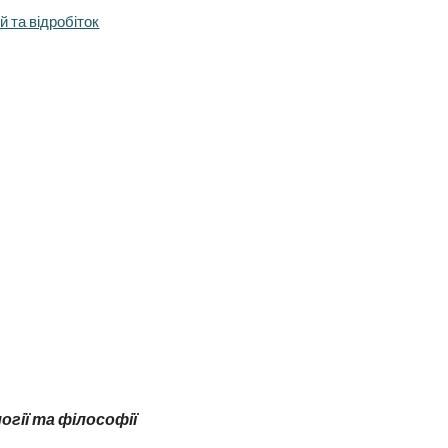
й та відробіток
гії та філософії