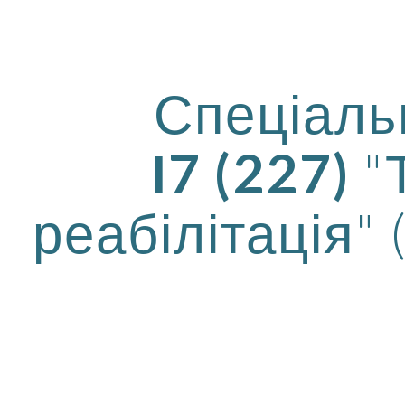
ip to main content
Skip to navigat
Спеціал
І7 (227)
"
реабілітація"