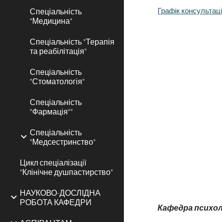
Спеціальність
Графік консультаці
"Медицина"
Спеціальність "Терапія
та реабілітація"
Спеціальність
"Стоматологія"
Спеціальність
"Фармація""
Спеціальність
"Медсестринство"
Цикл спеціалізації
"Клінічне душпастирство"
НАУКОВО-ДОСЛІДНА
РОБОТА КАФЕДРИ
Кафедра психоло