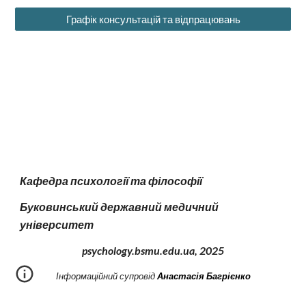
Графік консультацій та відпрацювань
Кафедра психології та філософії
Буковинський державний медичний
університет
psychology.bsmu.edu.ua, 2
025
І
нформаційний супровід
Анастасія Багрієнко