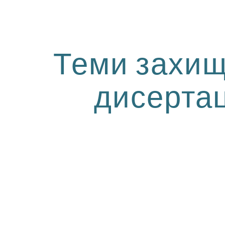
ip to main content
Skip to navigat
Теми захи
дисертац