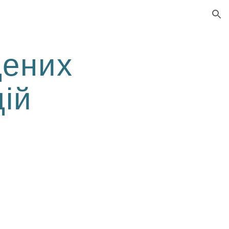
ion
щених
ій